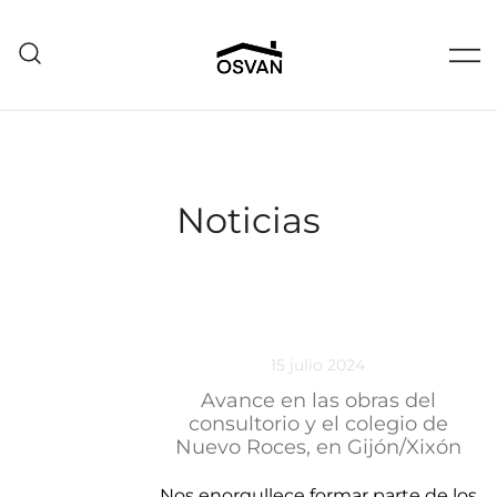
Saltar
al
contenido
Estructuras de hormigón
OSVAN
Noticias
15 julio 2024
Avance en las obras del
consultorio y el colegio de
Nuevo Roces, en Gijón/Xixón
Nos enorgullece formar parte de los